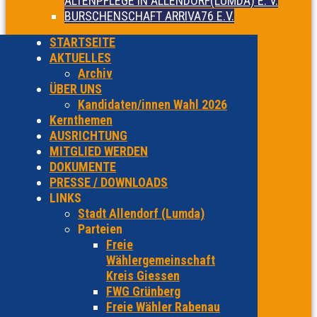
ALTENPFLEGE IN ALLENDORF(LUMDA) E. V.
BURSCHENSCHAFT ARRIVA76 E.V.
STARTSEITE
AKTUELLES
Archiv
ÜBER UNS
Kandidaten/innen Wahl 2026
Kernthemen
AUSRICHTUNG
MITGLIED WERDEN
DOKUMENTE
PRESSE / DOWNLOADS
LINKS
Stadt Allendorf (Lumda)
Parteien
Freie
Wählergemeinschaft
Kreis Giessen
FWG Grünberg
Freie Wähler Rabenau