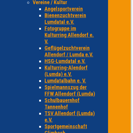
Vereine / Kultur
Angelsportverein
Bienenzuchtverein
Lumdatal e.V.
Fotogruppe im
Kulturring Allendorf e.
V.
Geflügelzuchtverein
Allendorf / Lumda e.V.
HSG-Lumdatal e.V.
Kulturring-Alendorf
(Lumda) e.V.
Lumdatalbahn e. V.
Spielmannszug der
FFW Allendorf (Lumda)
Schulbauernhof
Tannenhof
TSV Allendorf (Lumda)
e.V.
Sportgemeinschaft
Climbach