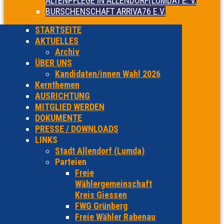
ALTENPFLEGE IN ALLENDORF(LUMDA) E. V.
BURSCHENSCHAFT ARRIVA76 E.V.
STARTSEITE
AKTUELLES
Archiv
ÜBER UNS
Kandidaten/innen Wahl 2026
Kernthemen
AUSRICHTUNG
MITGLIED WERDEN
DOKUMENTE
PRESSE / DOWNLOADS
LINKS
Stadt Allendorf (Lumda)
Parteien
Freie
Wählergemeinschaft
Kreis Giessen
FWG Grünberg
Freie Wähler Rabenau