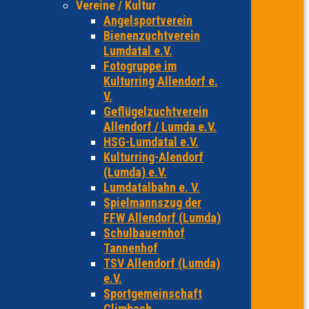
Vereine / Kultur
Angelsportverein
Bienenzuchtverein
Lumdatal e.V.
Fotogruppe im
Kulturring Allendorf e.
V.
Geflügelzuchtverein
Allendorf / Lumda e.V.
HSG-Lumdatal e.V.
Kulturring-Alendorf
(Lumda) e.V.
Lumdatalbahn e. V.
Spielmannszug der
FFW Allendorf (Lumda)
Schulbauernhof
Tannenhof
TSV Allendorf (Lumda)
e.V.
Sportgemeinschaft
Climbach